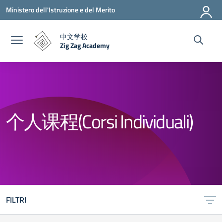
Vai ai contenuti
Vai al menu di navigazione
Vai al footer
Ministero dell'Istruzione e del Merito
中文学校
Zig Zag Academy
— Visita la pagina iniziale della scuola
个人课程(Corsi Individuali)
FILTRI