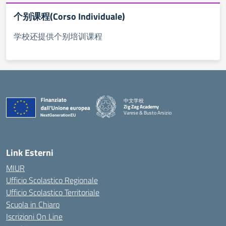
个别课程(Corso Individuale)
学校还提供个别培训课程
中文学校
Zig Zag Academy
Varese & Busto Arsizio
— Visita la pagina iniziale della scuola
Link Esterni
MIUR
Ufficio Scolastico Regionale
Ufficio Scolastico Territoriale
Scuola in Chiaro
Iscrizioni On Line