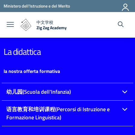
Vai ai contenuti
Vai al menu di navigazione
Vai al footer
Ministero dell'Istruzione e del Merito
中文学校
Zig Zag Academy
— Visita la pagina iniziale della scuola
La didattica
la nostra offerta formativa
幼儿园(Scuola dell'Infanzia)
语言教育和培训课程(Percorsi di Istruzione e
Formazione Linguistica)