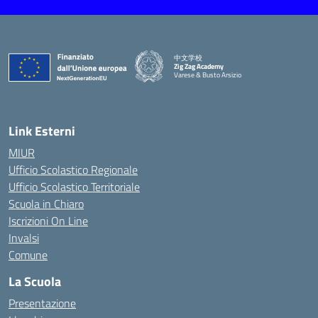
中文学校
Zig Zag Academy
Varese & Busto Arsizio
— Visita la pagina iniziale della scuola
Link Esterni
MIUR
Ufficio Scolastico Regionale
Ufficio Scolastico Territoriale
Scuola in Chiaro
Iscrizioni On Line
Invalsi
Comune
La Scuola
Presentazione