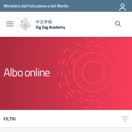
Vai ai contenuti
Vai al menu di navigazione
Vai al footer
Ministero dell'Istruzione e del Merito
中文学校
Zig Zag Academy
— Visita la pagina iniziale della scuola
Albo online
FILTRI