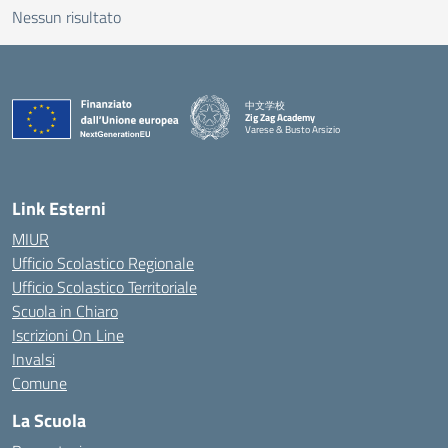
Nessun risultato
中文学校
Zig Zag Academy
Varese & Busto Arsizio
— Visita la pagina iniziale della scuola
Link Esterni
MIUR
Ufficio Scolastico Regionale
Ufficio Scolastico Territoriale
Scuola in Chiaro
Iscrizioni On Line
Invalsi
Comune
La Scuola