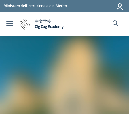
Vai ai contenuti
Vai al menu di navigazione
Vai al footer
Ministero dell'Istruzione e del Merito
中文学校
Zig Zag Academy
— Visita la pagina iniziale della scuola