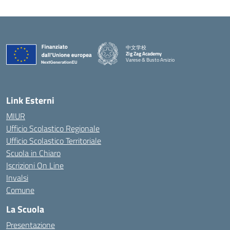
中文学校
Zig Zag Academy
Varese & Busto Arsizio
— Visita la pagina iniziale della scuola
Link Esterni
MIUR
Ufficio Scolastico Regionale
Ufficio Scolastico Territoriale
Scuola in Chiaro
Iscrizioni On Line
Invalsi
Comune
La Scuola
Presentazione