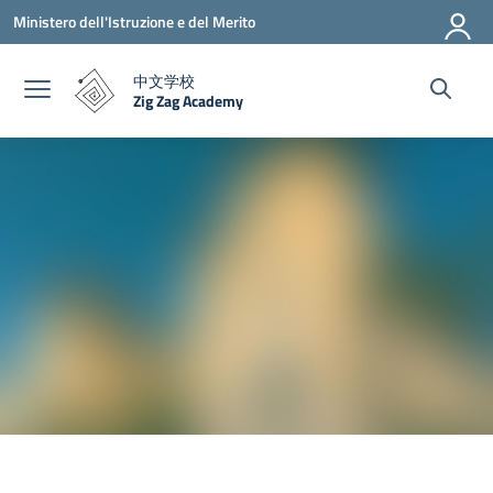
Vai ai contenuti
Vai al menu di navigazione
Vai al footer
Ministero dell'Istruzione e del Merito
中文学校
Zig Zag Academy
— Visita la pagina iniziale della scuola