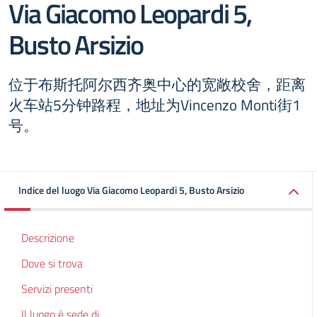
Via Giacomo Leopardi 5,
Busto Arsizio
位于布斯托阿尔西齐奥中心的宽敞校舍，距离
火车站5分钟路程，地址为Vincenzo Monti街1
号。
Indice del luogo Via Giacomo Leopardi 5, Busto Arsizio
Descrizione
Dove si trova
Servizi presenti
Il luogo è sede di